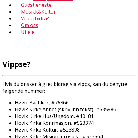
Gudstjeneste
Musikk&Kultur
Vil du bidra?
Om oss
Utleie
Vippse?
Hvis du ønsker å gi et bidrag via vipps, kan du benytte
følgende nummer:
Høvik Bachkor, #76366
Høvik Kirke Annet (skriv inn tekst), #535986
Høvik Kirke Hus/Ungdom, #10181
Høvik Kirke Konfirmasjon, #523374
Høvik Kirke Kultur, #523898
Høvik Kirke Misjonsprosjekt, #533564