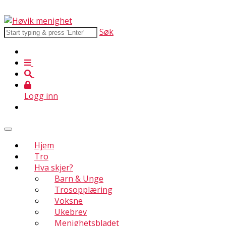
Søk
Logg inn
Hjem
Tro
Hva skjer?
Barn & Unge
Trosopplæring
Voksne
Ukebrev
Menighetsbladet