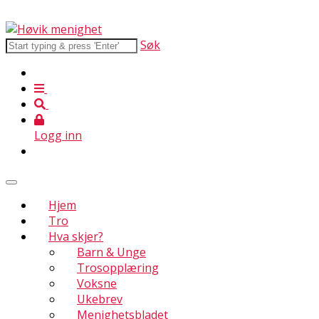
Søk
Logg inn
Hjem
Tro
Hva skjer?
Barn & Unge
Trosopplæring
Voksne
Ukebrev
Menighetsbladet