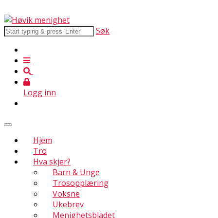
Søk
Logg inn
Hjem
Tro
Hva skjer?
Barn & Unge
Trosopplæring
Voksne
Ukebrev
Menighetsbladet