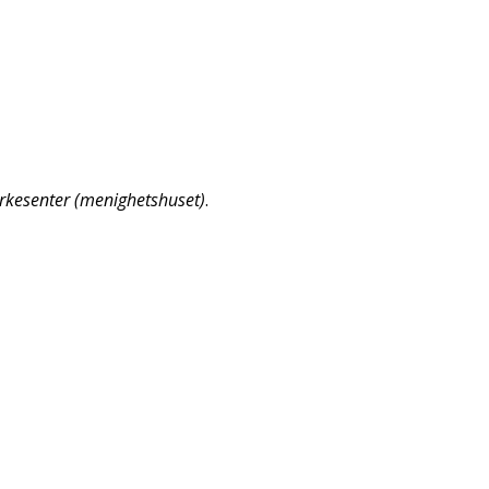
irkesenter (menighetshuset)
.