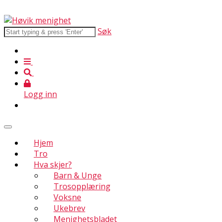
Søk
Logg inn
Hjem
Tro
Hva skjer?
Barn & Unge
Trosopplæring
Voksne
Ukebrev
Menighetsbladet