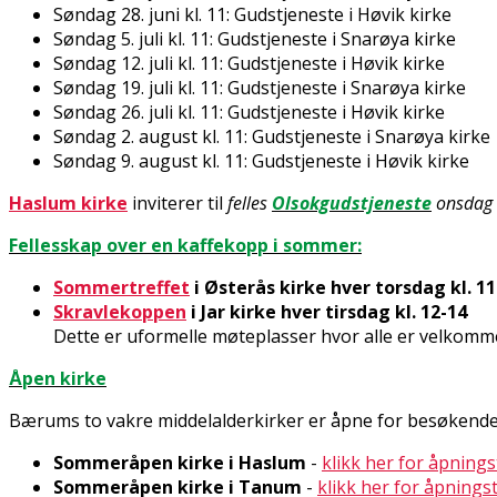
Søndag 28. juni kl. 11: Gudstjeneste i Høvik kirke
Søndag 5. juli kl. 11: Gudstjeneste i Snarøya kirke
Søndag 12. juli kl. 11: Gudstjeneste i Høvik kirke
Søndag 19. juli kl. 11: Gudstjeneste i Snarøya kirke
Søndag 26. juli kl. 11: Gudstjeneste i Høvik kirke
Søndag 2. august kl. 11: Gudstjeneste i Snarøya kirke
Søndag 9. august kl. 11: Gudstjeneste i Høvik kirke
Haslum kirke
inviterer til
felles
Olsokgudstjeneste
onsdag 
Fellesskap over en kaffekopp i sommer:
Sommertreffet
i Østerås kirke hver torsdag kl. 11-
Skravlekoppen
i Jar kirke hver tirsdag kl. 12-14
Dette er uformelle møteplasser hvor alle er velkommen 
Åpen kirke
Bærums to vakre middelalderkirker er åpne for besøkende
Sommeråpen kirke i Haslum
-
klikk her for åpnings
Sommeråpen kirke i Tanum
-
klikk her for åpnings