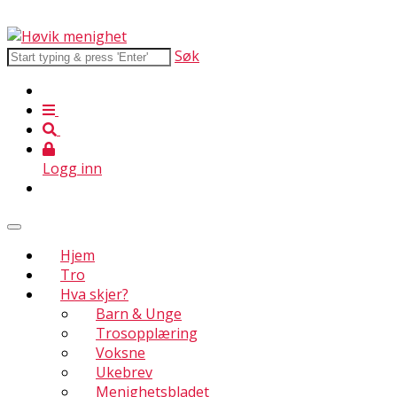
Søk
Logg inn
Hjem
Tro
Hva skjer?
Barn & Unge
Trosopplæring
Voksne
Ukebrev
Menighetsbladet