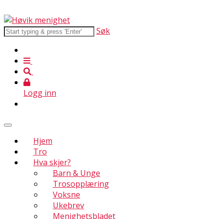
Søk
Logg inn
Hjem
Tro
Hva skjer?
Barn & Unge
Trosopplæring
Voksne
Ukebrev
Menighetsbladet