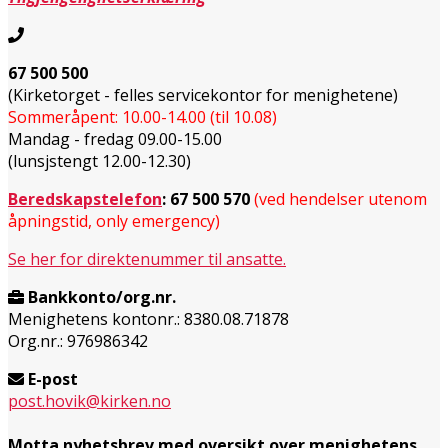
67 500 500
(Kirketorget - felles servicekontor for menighetene)
Sommeråpent: 10.00-14.00 (til 10.08)
Mandag - fredag 09.00-15.00
(lunsjstengt 12.00-12.30)
Beredskapstelefon
:
67 500 570
(ved hendelser utenom
åpningstid, only emergency)
Se her for direktenummer til ansatte.
Bankkonto/org.nr.
Menighetens kontonr.: 8380.08.71878
Org.nr.: 976986342
E-post
post.hovik@kirken.no
Motta nyhetsbrev med oversikt over menighetens