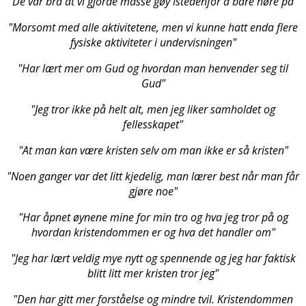
"De var bra at vi gjorde masse gøy istedenfor å bare høre på
"
"Morsomt med alle aktivitetene, men vi kunne hatt enda flere
fysiske aktiviteter i undervisningen"
"Har lært mer om Gud og hvordan man henvender seg til
Gud"
"Jeg tror ikke på helt alt, men jeg liker samholdet og
fellesskapet"
"At man kan være kristen selv om man ikke er så kristen"
"Noen ganger var det litt kjedelig, man lærer best når man får
gjøre noe"
"Har åpnet øynene mine for min tro og hva jeg tror på og
hvordan kristendommen er og hva det handler om"
"Jeg har lært veldig mye nytt og spennende og jeg har faktisk
blitt litt mer kristen tror jeg"
"Den har gitt mer forståelse og mindre tvil. Kristendommen